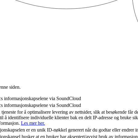
enne siden.
cs informasjonskapselene via SoundCloud
cs informasjonskapselene via SoundCloud
 tjeneste for å optimalisere levering av nettsider, slik at besøkende får d
il å identifisere individuelle klienter bak en delt IP-adresse og bruke sik
nformasjon.
Les mer her.
onskapselen er en unik ID-nøkkel generert når du godtar eller endrer i
nskapsel husker at en bruker har akseptert/avvist bruk av informasjonsk