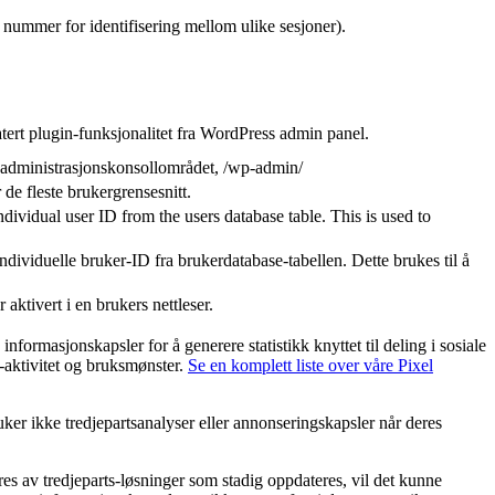
 nummer for identifisering mellom ulike sesjoner).
tert plugin-funksjonalitet fra WordPress admin panel.
l administrasjonskonsollområdet, /wp-admin/
de fleste brukergrensesnitt.
ividual user ID from the users database table. This is used to
ndividuelle bruker-ID fra brukerdatabase-tabellen. Dette brukes til å
ktivert i en brukers nettleser.
ormasjonskapsler for å generere statistikk knyttet til deling i sosiale
e-aktivitet og bruksmønster.
Se en komplett liste over våre Pixel
er ikke tredjepartsanalyser eller annonseringskapsler når deres
res av tredjeparts-løsninger som stadig oppdateres, vil det kunne