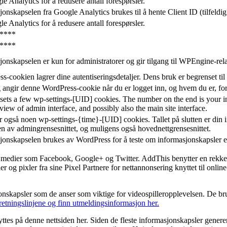
 Analytics for å redusere antall forespørsler.
nskapselen fra Google Analytics brukes til å hente Client ID (tilfeldig
 Analytics for å redusere antall forespørsler.
****
****
onskapselen er kun for administratorer og gir tilgang til WPEngine-rela
-cookien lagrer dine autentiseringsdetaljer. Dens bruk er begrenset ti
 angir denne WordPress-cookie når du er logget inn, og hvem du er, for 
sets a few wp-settings-[UID] cookies. The number on the end is your ind
iew of admin interface, and possibly also the main site interface.
 også noen wp-settings-{time}-[UID] cookies. Tallet på slutten er din i
en av admingrensesnittet, og muligens også hovednettgrensesnittet.
onskapselen brukes av WordPress for å teste om informasjonskapsler er a
 medier som Facebook, Google+ og Twitter. AddThis benytter en rekke inf
og pixler fra sine Pixel Partnere for nettannonsering knyttet til onlin
skapsler som de anser som viktige for videospilleropplevelsen. De bruk
etningslinjene og finn utmeldingsinformasjon her.
nyttes på denne nettsiden her. Siden de fleste informasjonskapsler genere