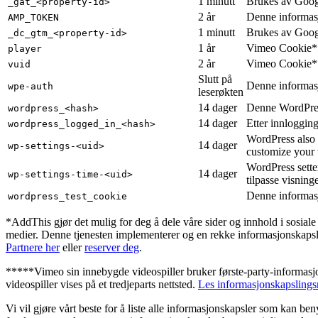
1 minutt
Brukes av Google
_gat_<property-id>
2 år
Denne informasjo
AMP_TOKEN
1 minutt
Brukes av Google
_dc_gtm_<property-id>
1 år
Vimeo Cookie*
player
2 år
Vimeo Cookie*
vuid
Slutt på
Denne informasj
wpe-auth
leserøkten
14 dager
Denne WordPress
wordpress_<hash>
14 dager
Etter innlogging
wordpress_logged_in_<hash>
WordPress also 
14 dager
wp-settings-<uid>
customize your v
WordPress setter
14 dager
wp-settings-time-<uid>
tilpasse visning
Denne informasj
wordpress_test_cookie
*AddThis gjør det mulig for deg å dele våre sider og innhold i sosiale
medier. Denne tjenesten implementerer og en rekke informasjonskapsler 
Partnere her
eller
reserver deg
.
*****Vimeo sin innebygde videospiller bruker første-party-informasjon
videospiller vises på et tredjeparts nettsted.
Les informasjonskapslingsr
Vi vil gjøre vårt beste for å liste alle informasjonskapsler som kan be