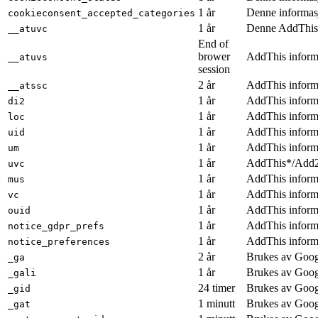
1 år
Denne informasj
cookieconsent_accepted_categories
1 år
Denne AddThis i
__atuvc
End of
brower
AddThis inform
__atuvs
session
2 år
AddThis inform
__atssc
1 år
AddThis inform
di2
1 år
AddThis inform
loc
1 år
AddThis inform
uid
1 år
AddThis inform
um
1 år
AddThis*/Add
uvc
1 år
AddThis inform
mus
1 år
AddThis inform
vc
1 år
AddThis inform
ouid
1 år
AddThis inform
notice_gdpr_prefs
1 år
AddThis inform
notice_preferences
2 år
Brukes av Googl
_ga
1 år
Brukes av Google
_gali
24 timer
Brukes av Googl
_gid
1 minutt
Brukes av Google
_gat